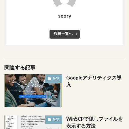
seory
投稿一覧へ
関連する記事
Googleアナリティクス導
雑記
入
WinSCPで隠しファイルを
雑記
表示する方法