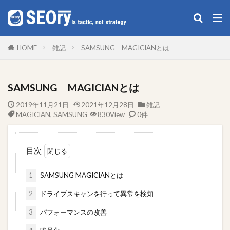
構造化データ作成
SEO
構造化
雑記
HOME
雑記
SAMSUNG MAGICIANとは
カテゴリー
SAMSUNG MAGICIANとは
2019年11月21日
2021年12月28日
雑記
タグ
MAGICIAN
,
SAMSUNG
830View
0件
Google XML Sitemaps
MAGICIAN
SAMSUNG
SEO
SSL
WinSCP
WP
目次
プラグイン
構造化
1
SAMSUNG MAGICIANとは
検索
2
ドライブスキャンを行って異常を検知
3
パフォーマンスの改善