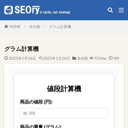
構造化データ作成
SEO
構造化
雑記
HOME
未分類
グラム計算機
カテゴリー
グラム計算機
2025年1月16日
2025年1月16日
未分類
71View
0件
タグ
Google XML Sitemaps
MAGICIAN
SAMSUNG
SEO
SSL
WinSCP
WP
プラグイン
構造化
検索